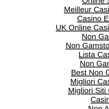
Online 
Meilleur Cas
Casino E
UK Online Cas
Non Ga
Non Gamsto
Lista C
Non Gam
Best Non 
Migliori C
Migliori Si
Casi
Non A