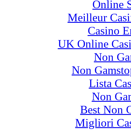
Online 
Meilleur Cas
Casino E
UK Online Cas
Non Ga
Non Gamstop
Lista Ca
Non Gam
Best Non 
Migliori Ca