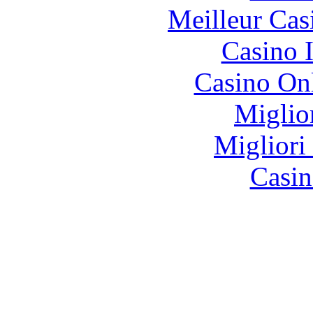
Meilleur Cas
Casino I
Casino O
Miglio
Migliori
Casin